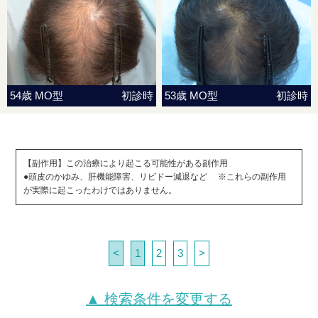
54歳 MO型
初診時
53歳 MO型
初診時
【副作用】この治療により起こる可能性がある副作用
●頭皮のかゆみ、肝機能障害、リビドー減退など ※これらの副作用
が実際に起こったわけではありません。
<
1
2
3
>
▲ 検索条件を変更する