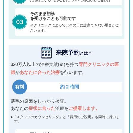
そのまま初診
を受けることも可能です
※クリニックによってはその日に診察できない場合がご
ざいます。
来院予約
とは？
320万人以上の治療実績(※)を持つ
専門クリニックの医
師
が
あなたに合った治療
を行います。
有料
約２時間
薄毛の原因をしっかり検査。
あなたの
症状に合った
治療を
ご提案します。
●「スタッフのカウンセリング」と「費用のご説明」も同時に行いま
す。