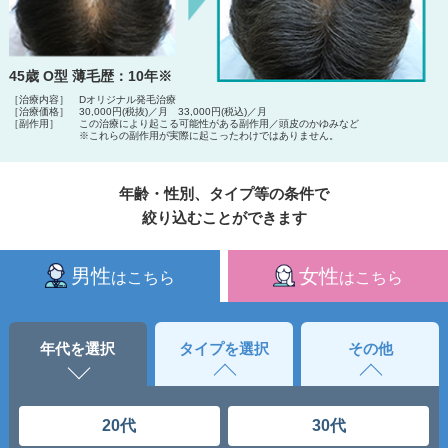
45歳 O型 薄毛歴：10年※
［治療内容］
Dオリジナル発毛治療
［治療価格］
30,000円(税抜)／月 33,000円(税込)／月
［副作用］
この治療により起こる可能性がある副作用／頭皮のかゆみなど
※これらの副作用が実際に起こったわけではありません。
年齢・性別、タイプ等の条件で
絞り込むことができます
男性
女性
はこちら
はこちら
年代を選択
タイプを選択
その他
20代
30代