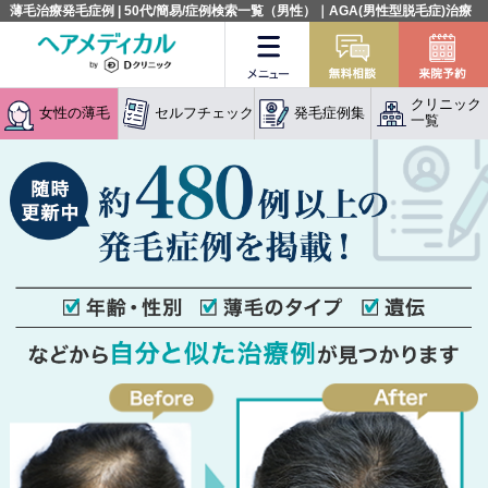
薄毛治療発毛症例 | 50代/簡易/症例検索一覧（男性）｜AGA(男性型脱毛症)治療
症例集:発毛専門クリニック
メニュー
無料相談
クリニック
女性の薄毛
セルフチェック
発毛症例集
一覧