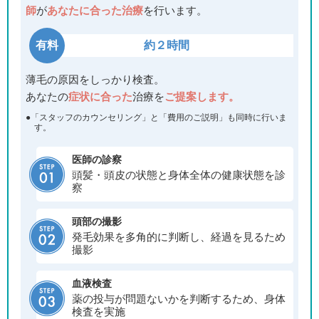
師
が
あなたに合った治療
を行います。
有料
約２時間
薄毛の原因をしっかり検査。
あなたの
症状に合った
治療を
ご提案します。
●「スタッフのカウンセリング」と「費用のご説明」も同時に行いま
す。
医師の診察
頭髪・頭皮の状態と身体全体の健康状態を診
察
頭部の撮影
発毛効果を多角的に判断し、経過を見るため
撮影
血液検査
薬の投与が問題ないかを判断するため、身体
検査を実施