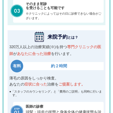
そのまま初診
を受けることも可能です
※クリニックによってはその日に診察できない場合がご
ざいます。
来院予約
とは？
320万人以上の治療実績(※)を持つ
専門クリニックの医
師
が
あなたに合った治療
を行います。
有料
約２時間
薄毛の原因をしっかり検査。
あなたの
症状に合った
治療を
ご提案します。
●「スタッフのカウンセリング」と「費用のご説明」も同時に行いま
す。
医師の診察
頭髪・頭皮の状態と身体全体の健康状態を診