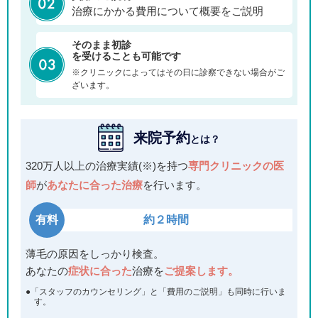
治療にかかる費用について概要をご説明
そのまま初診
を受けることも可能です
※クリニックによってはその日に診察できない場合がご
ざいます。
来院予約
とは？
320万人以上の治療実績(※)を持つ
専門クリニックの医
師
が
あなたに合った治療
を行います。
有料
約２時間
薄毛の原因をしっかり検査。
あなたの
症状に合った
治療を
ご提案します。
●「スタッフのカウンセリング」と「費用のご説明」も同時に行いま
す。