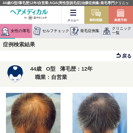
44歳/O型/薄毛歴12年/自営業:AGA(男性型脱毛症)治療症例集:発毛専門クリニッ
ク
メニュー
無料相談
クリニック
女性の薄毛
セルフチェック
発毛症例集
一覧
症例検索結果
戻る
44歳 O型 薄毛歴：12年
職業：自営業