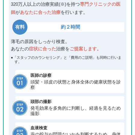
320万人以上の治療実績(※)を持つ
専門クリニックの医
師
が
あなたに合った治療
を行います。
有料
約２時間
薄毛の原因をしっかり検査。
あなたの
症状に合った
治療を
ご提案します。
●「スタッフのカウンセリング」と「費用のご説明」も同時に行いま
す。
医師の診察
頭髪・頭皮の状態と身体全体の健康状態を診
察
頭部の撮影
発毛効果を多角的に判断し、経過を見るため
撮影
血液検査
薬の投与が問題ないかを判断するため、身体