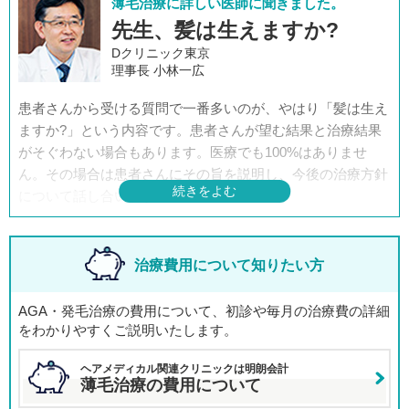
薄毛治療に詳しい医師に聞きました。
先生、髪は生えますか?
Dクリニック東京
理事長 小林一広
患者さんから受ける質問で一番多いのが、やはり「髪は生え
ますか?」という内容です。患者さんが望む結果と治療結果
がそぐわない場合もあります。医療でも100%はありませ
ん。その場合は患者さんにその旨を説明し、今後の治療方針
について話し合います。
当院でも、その患者さまにとっては“不十分な結果”しか出な
い、と思われることもあるでしょう。ですが、そうであれば
どこへ行っても同じです。そう言い切れる自信を持って治療
治療費用について知りたい方
を行っています。
AGA・発毛治療の費用について、初診や毎月の治療費の詳細
をわかりやすくご説明いたします。
ヘアメディカル関連クリニックは明朗会計
薄毛治療の費用について