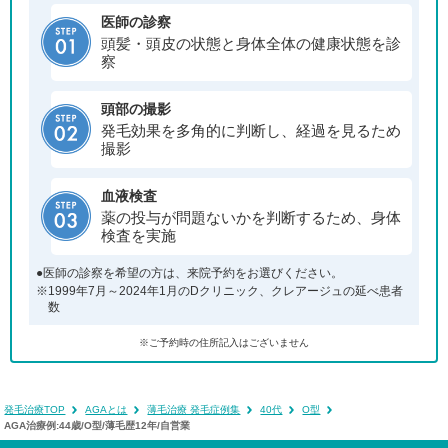
医師の診察
頭髪・頭皮の状態と身体全体の健康状態を診
察
頭部の撮影
発毛効果を多角的に判断し、経過を見るため
撮影
血液検査
薬の投与が問題ないかを判断するため、身体
検査を実施
●医師の診察を希望の方は、来院予約をお選びください。
※1999年7月～2024年1月のDクリニック、クレアージュの延べ患者
数
※ご予約時の住所記入はございません
発毛治療TOP
AGAとは
薄毛治療 発毛症例集
40代
O型
AGA治療例:44歳/O型/薄毛歴12年/自営業