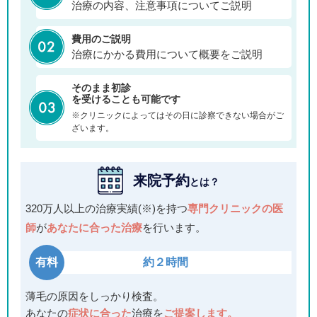
治療の内容、注意事項についてご説明
費用のご説明
治療にかかる費用について概要をご説明
そのまま初診
を受けることも可能です
※クリニックによってはその日に診察できない場合がご
ざいます。
来院予約
とは？
320万人以上の治療実績(※)を持つ
専門クリニックの医
師
が
あなたに合った治療
を行います。
有料
約２時間
薄毛の原因をしっかり検査。
あなたの
症状に合った
治療を
ご提案します。