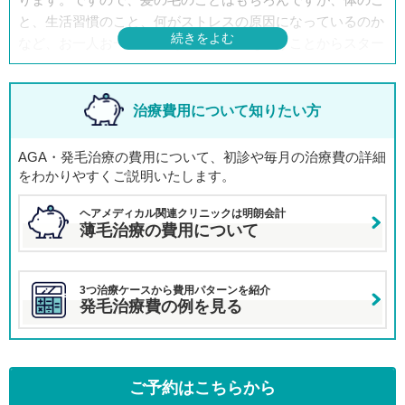
と、生活習慣のこと、何がストレスの原因になっているのか
など、お一人お一人が抱えている悩みを伺うことからスター
トさせていただきます。
その上で、その方に最も適した治療法をご提案させていただ
いておりますので、十分改善が期待できます。
治療費用について知りたい方
現状でいえば約8割の患者様が改善を実感されております。
ただし、医療ですので100％はありません。患者様が望む結
AGA・発毛治療の費用について、初診や毎月の治療費の詳細
果と治療結果がそぐわない場合は、患者様にその旨をご説明
をわかりやすくご説明いたします。
し、今後の治療方針について検討していきます。
ヘアメディカル関連クリニックは明朗会計
薄毛治療の費用について
3つ治療ケースから費用パターンを紹介
発毛治療費の例を見る
ご予約はこちらから