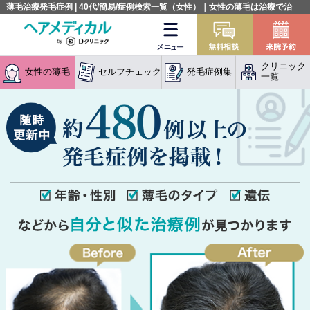
薄毛治療発毛症例 | 40代/簡易/症例検索一覧（女性）｜女性の薄毛は治療で治
る！:発毛専門クリニック
メニュー
無料相談
クリニック
女性の薄毛
セルフチェック
発毛症例集
一覧