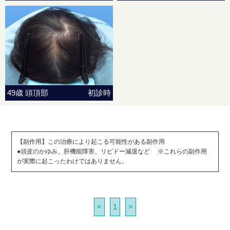
49歳 頭頂部
初診時
【副作用】この治療により起こる可能性がある副作用
●頭皮のかゆみ、肝機能障害、リビドー減退など ※これらの副作用
が実際に起こったわけではありません。
<
1
>