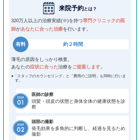
来院予約
とは？
320万人以上の治療実績(※)を持つ
専門クリニックの医
師
が
あなたに合った治療
を行います。
有料
約２時間
薄毛の原因をしっかり検査。
あなたの
症状に合った
治療を
ご提案します。
●「スタッフのカウンセリング」と「費用のご説明」も同時に行いま
す。
医師の診察
頭髪・頭皮の状態と身体全体の健康状態を診
察
頭部の撮影
発毛効果を多角的に判断し、経過を見るため
撮影