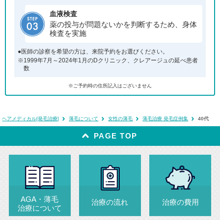
血液検査
薬の投与が問題ないかを判断するため、身体
検査を実施
●医師の診察を希望の方は、来院予約をお選びください。
※1999年7月～2024年1月のDクリニック、クレアージュの延べ患者
数
※ご予約時の住所記入はございません
ヘアメディカル[発毛治療]
薄毛について
女性の薄毛
薄毛治療 発毛症例集
40代
PAGE TOP
AGA・薄毛
治療の流れ
治療の費用
治療について