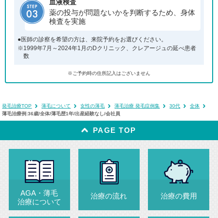
血液検査
薬の投与が問題ないかを判断するため、身体
検査を実施
●医師の診察を希望の方は、来院予約をお選びください。
※1999年7月～2024年1月のDクリニック、クレアージュの延べ患者
数
※ご予約時の住所記入はございません
発毛治療TOP
薄毛について
女性の薄毛
薄毛治療 発毛症例集
30代
全体
薄毛治療例:36歳/全体/薄毛歴1年/出産経験なし/会社員
PAGE TOP
AGA・薄毛
治療の流れ
治療の費用
治療について