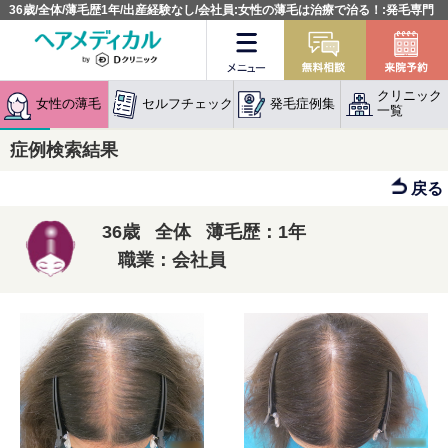
36歳/全体/薄毛歴1年/出産経験なし/会社員:女性の薄毛は治療で治る！:発毛専門
クリニック
メニュー
無料相談
クリニック
女性の薄毛
セルフチェック
発毛症例集
一覧
症例検索結果
戻る
36歳 全体 薄毛歴：1年
職業：会社員