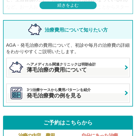
など、お一人お一人が抱えている悩みを伺うことからスター
トさせていただきます。
その上で、その方に最も適した治療法をご提案させていただ
いておりますので、十分改善が期待できます。
治療費用について知りたい方
現状でいえば約8割の患者様が改善を実感されております。
ただし、医療ですので100％はありません。患者様が望む結
AGA・発毛治療の費用について、初診や毎月の治療費の詳細
果と治療結果がそぐわない場合は、患者様にその旨をご説明
をわかりやすくご説明いたします。
し、今後の治療方針について検討していきます。
ヘアメディカル関連クリニックは明朗会計
薄毛治療の費用について
3つ治療ケースから費用パターンを紹介
発毛治療費の例を見る
ご予約はこちらから
治療の内容、費用
自分にあった治療