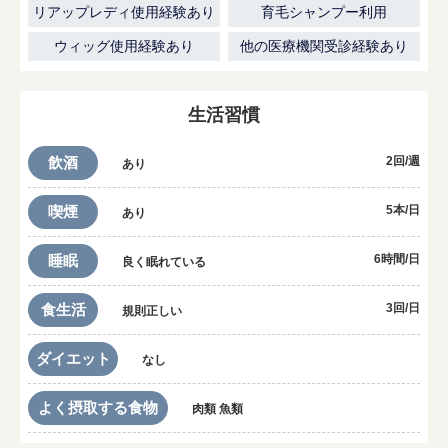
リアップレディ使用経験あり
育毛シャンプー利用
ウィッグ使用経験あり
他の医療機関受診経験あり
生活習慣
飲酒
2回/週
あり
喫煙
5本/日
あり
睡眠
6時間/日
良く眠れている
食生活
3回/日
規則正しい
ダイエット
なし
よく摂取する食物
肉類 魚類