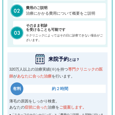
費用のご説明
治療にかかる費用について概要をご説明
そのまま初診
を受けることも可能です
※クリニックによってはその日に診察できない場合がご
ざいます。
来院予約
とは？
320万人以上の治療実績(※)を持つ
専門クリニックの医
師
が
あなたに合った治療
を行います。
有料
約２時間
薄毛の原因をしっかり検査。
あなたの
症状に合った
治療を
ご提案します。
●「スタッフのカウンセリング」と「費用のご説明」も同時に行いま