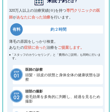
来院予約
とは？
320万人以上の治療実績(※)を持つ
専門クリニックの医
師
が
あなたに合った治療
を行います。
有料
約２時間
薄毛の原因をしっかり検査。
あなたの
症状に合った
治療を
ご提案します。
●「スタッフのカウンセリング」と「費用のご説明」も同時に行いま
す。
医師の診察
頭髪・頭皮の状態と身体全体の健康状態を診
察
頭部の撮影
発毛効果を多角的に判断し、経過を見るため
撮影