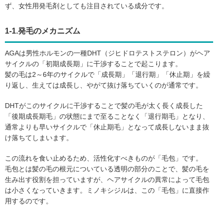
ず、女性用発毛剤としても注目されている成分です。
1-1.発毛のメカニズム
AGAは男性ホルモンの一種DHT（ジヒドロテストステロン）がヘア
サイクルの「初期成長期」に干渉することで起こります。
髪の毛は2～6年のサイクルで「成長期」「退行期」「休止期」を繰
り返し、生えては成長し、やがて抜け落ちていくのが通常です。
DHTがこのサイクルに干渉することで髪の毛が太く長く成長した
「後期成長期毛」の状態にまで至ることなく「退行期毛」となり、
通常よりも早いサイクルで「休止期毛」となって成長しないまま抜
け落ちてしまいます。
この流れを食い止めるため、活性化すべきものが「毛包」です。
毛包とは髪の毛の根元についている透明の部分のことで、髪の毛を
生み出す役割を担っていますが、ヘアサイクルの異常によって毛包
は小さくなっていきます。ミノキシジルは、この「毛包」に直接作
用するのです。