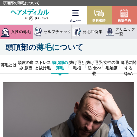
頭頂部の薄毛について
メニュー
無料相談
クリニック
女性の薄毛
セルフチェック
発毛症例集
一覧
頭頂部の薄毛について
頭皮の痛
ストレス
頭頂部の
抜け毛と
抜け毛予
女性の薄
薄毛に関
薄毛とは
み 原因
と抜け毛
薄毛
毛根
防 食べ
毛治療
する
物
Q&A